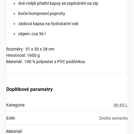
dvě vnější přední kapsy se zapínáním na zip
boční kompresní popruhy
zádová kapsa na hydratační vak
objem: cca 36 l
Rozměry: 51 x 30 x 28 cm
Hmotnost: 1600 g
Materiál: 100 % polyester s PVC podšívkou
Doplňkové parametry
Kategorie
:
36-65 L
EAN
:
Zvolte variantu
Materiál
: