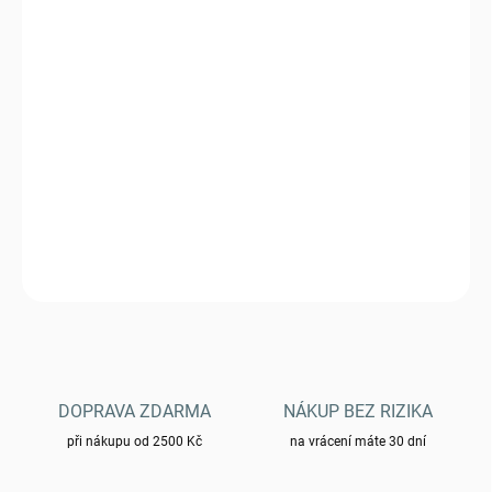
VARIANTA
MŮŽEME DORUČIT DO:
11.8.2026
−
+
Přidat do košíku
Batoh - US ASSAULT PACK LG URBAN GREY
DETAILNÍ INFORMACE
ZEPTAT SE
HLÍDAT
DOPRAVA ZDARMA
NÁKUP BEZ RIZIKA
při nákupu od 2500 Kč
na vrácení máte 30 dní