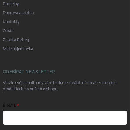
Prodejny
Doprava a platba
Kontakty
O nás
Značka Petreq
Moje objednávka
ODEBÍRAT NEWSLETTER
Vložte svůj e-mail a my vám budeme zasílat informace o nových
produktech na našem e-shopu.
E-MAIL