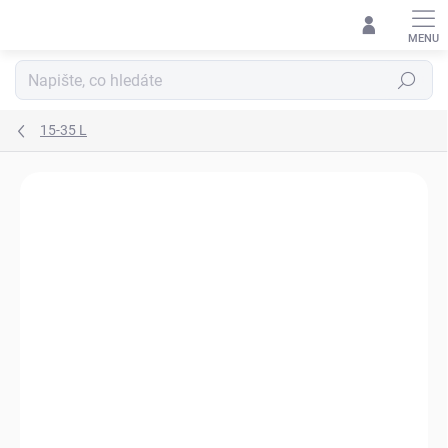
Přejít
na
obsah
Hledat
15-35 L
Neohodnoceno
Podrobnosti hodnocení
ZNAČKA:
HELIKON-TEX®