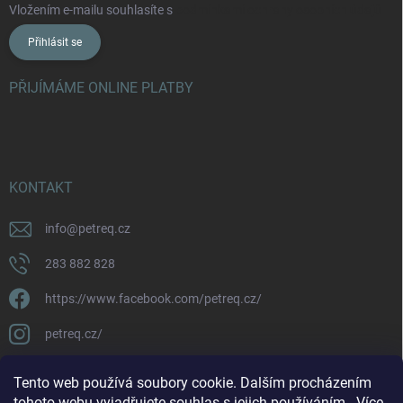
Vložením e-mailu souhlasíte s
podmínkami ochrany osobních údajů
Přihlásit se
PŘIJÍMÁME ONLINE PLATBY
KONTAKT
info
@
petreq.cz
283 882 828
https://www.facebook.com/petreq.cz/
petreq.cz/
Tento web používá soubory cookie. Dalším procházením
tohoto webu vyjadřujete souhlas s jejich používáním.. Více